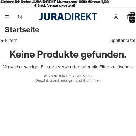
Sichere Dir Deine JURA DIREKT Mutterpass-Hülle für nur 1,80
Sichere Dir Deine JURA DIREKT Mutterpass-Hülle für nur 1,80
€
€ (inkl. Versandkosten)!
(inkl. Versandkosten)!
Artikel
Warenk
insgesa
0
Datenschutzerklärung
Startseite
Widerrufsrecht
Filtern
Spaltenraste
AGB
Keine Produkte gefunden.
Versand
Kontaktinformationen
Versuche, weniger Filter zu verwenden oder
alle Filter zu löschen
.
Impressum
© 2026
JURA DIREKT-Shop
Geschäftsbedingungen und Richtlinien