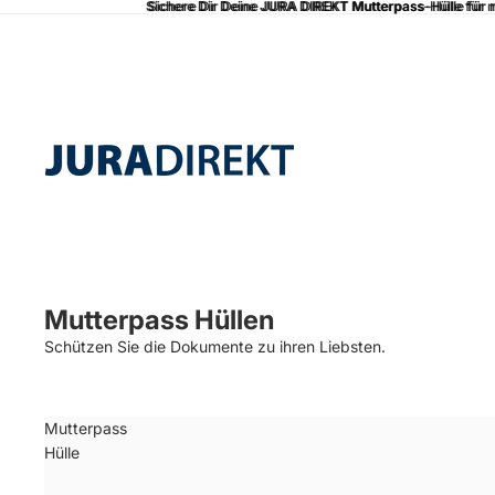
Sichere Dir Deine JURA DIREKT Mutterpass-Hülle für n
Sichere Dir Deine JURA DIREKT Mutterpass-Hülle für nu
Mutterpass Hüllen
Schützen Sie die Dokumente zu ihren Liebsten.
Mutterpass
Hülle