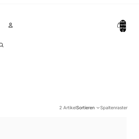
Artikel im
Warenkorb
insgesamt:
0
Konto
Andere Anmeldeoptionen
Bestellungen
Profil
2 Artikel
Sortieren
Spaltenraster